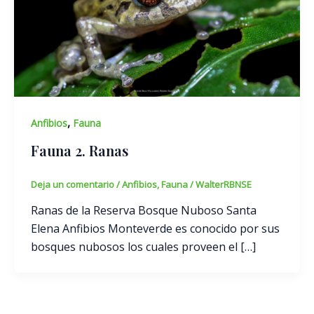
,
Anfibios
Fauna
Fauna 2. Ranas
Deja un comentario
/
Anfibios
,
Fauna
/
WalterRBNSE
Ranas de la Reserva Bosque Nuboso Santa
Elena Anfibios Monteverde es conocido por sus
bosques nubosos los cuales proveen el […]