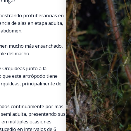
r lugar.
 mostrando protuberancias en
ncia de alas en etapa adulta,
u abdomen.
omen mucho más ensanchado,
ble del macho.
 Orquídeas junto a la
 que este artrópodo tiene
 orquídeas, principalmente de
vados continuamente por mas
a semi adulta, presentando sus
 en múltiples ocasiones
sucedió en intervalos de 6