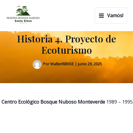
Ir
Navegación
Main
al
de
Vamos!
Menu
contenido
entradas
Historia 4. Proyecto de
Ecoturismo
Por
WalterRBNSE
|
junio 29, 2025
Centro Ecológico Bosque Nuboso Monteverde
1989 – 1995